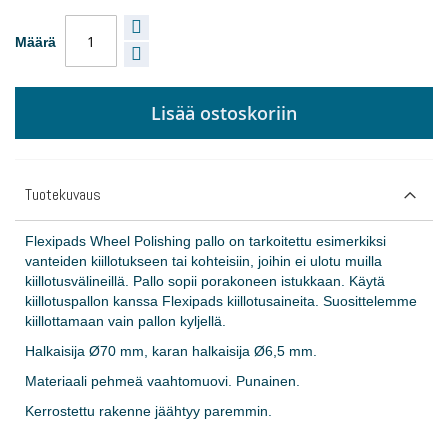
Määrä
Lisää ostoskoriin
Tuotekuvaus
Flexipads Wheel Polishing pallo on tarkoitettu esimerkiksi
vanteiden kiillotukseen tai kohteisiin, joihin ei ulotu muilla
kiillotusvälineillä. Pallo sopii porakoneen istukkaan. Käytä
kiillotuspallon kanssa Flexipads kiillotusaineita. Suosittelemme
kiillottamaan vain pallon kyljellä.
Halkaisija Ø70 mm, karan halkaisija Ø6,5 mm.
Materiaali pehmeä vaahtomuovi. Punainen.
Kerrostettu rakenne jäähtyy paremmin.