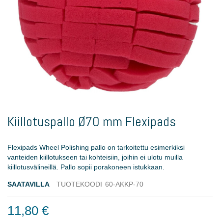
Skip
to
Kiillotuspallo Ø70 mm Flexipads
the
beginning
of
Flexipads Wheel Polishing pallo on tarkoitettu esimerkiksi
the
vanteiden kiillotukseen tai kohteisiin, joihin ei ulotu muilla
images
kiillotusvälineillä. Pallo sopii porakoneen istukkaan.
gallery
SAATAVILLA
TUOTEKOODI
60-AKKP-70
11,80 €