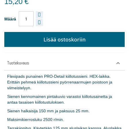
15,20 €
Määrä
Lisää ostoskoriin
Tuotekuvaus
Flexipads punainen PRO-Detail kiillotussieni. HEX-laikka.
Erittäin pehmeä kiillotussieni pyörrenaarmujen poistoon ja
viimeistelyyn.
Sienen kennomainen pintakuvio varastoi kiillotusainetta ja
antaa tasaisen kiillotustuloksen.
Sienen halkaisija 150 mm ja paksuus 25 mm.
Maksimikierrosluku 2500 r/min.
Tarrakiinnitys. Käytetään 125 mm aluslaikan kanssa. Aluslaikka