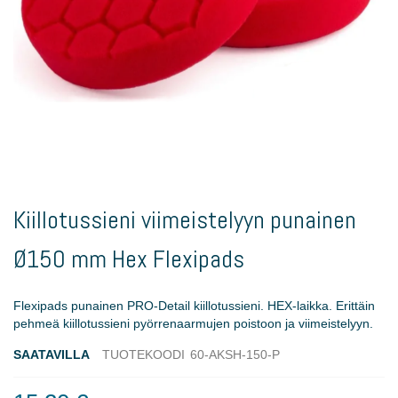
Skip
to
Kiillotussieni viimeistelyyn punainen
the
beginning
Ø150 mm Hex Flexipads
of
the
images
Flexipads punainen PRO-Detail kiillotussieni. HEX-laikka. Erittäin
gallery
pehmeä kiillotussieni pyörrenaarmujen poistoon ja viimeistelyyn.
SAATAVILLA
TUOTEKOODI
60-AKSH-150-P