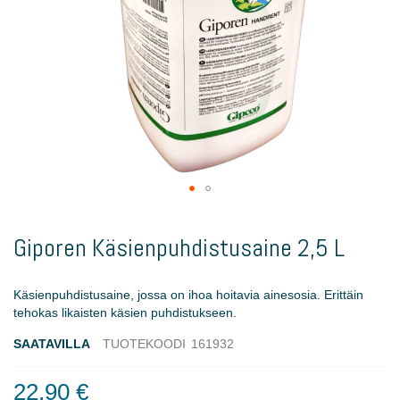
Skip
to
Giporen Käsienpuhdistusaine 2,5 L
the
beginning
of
Käsienpuhdistusaine, jossa on ihoa hoitavia ainesosia. Erittäin
the
tehokas likaisten käsien puhdistukseen.
images
gallery
SAATAVILLA
TUOTEKOODI
161932
22,90 €