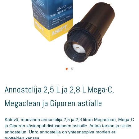
Skip
to
Annostelija 2,5 L ja 2,8 L Mega-C,
the
beginning
Megaclean ja Giporen astialle
of
the
images
Kätevä, muovinen annostelija 2,5 ja 2,8 litran Megaclean, Mega-C
gallery
ja Giporen käsienpuhdistusaineen astioille. Antaa tarkan ja siistin
annostelun. Unro annostelija on yhteensopiva monien eri
tuotteiden kanssa.