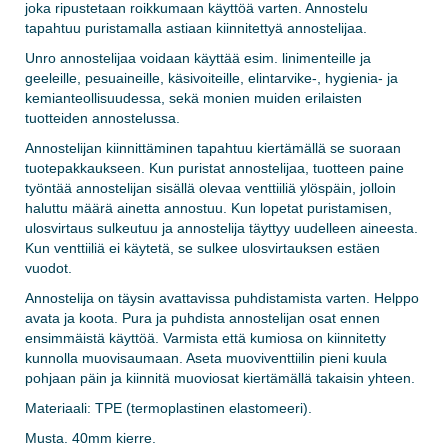
joka ripustetaan roikkumaan käyttöä varten. Annostelu
tapahtuu puristamalla astiaan kiinnitettyä annostelijaa.
Unro annostelijaa voidaan käyttää esim. linimenteille ja
geeleille, pesuaineille, käsivoiteille, elintarvike-, hygienia- ja
kemianteollisuudessa, sekä monien muiden erilaisten
tuotteiden annostelussa.
Annostelijan kiinnittäminen tapahtuu kiertämällä se suoraan
tuotepakkaukseen. Kun puristat annostelijaa, tuotteen paine
työntää annostelijan sisällä olevaa venttiiliä ylöspäin, jolloin
haluttu määrä ainetta annostuu. Kun lopetat puristamisen,
ulosvirtaus sulkeutuu ja annostelija täyttyy uudelleen aineesta.
Kun venttiiliä ei käytetä, se sulkee ulosvirtauksen estäen
vuodot.
Annostelija on täysin avattavissa puhdistamista varten. Helppo
avata ja koota. Pura ja puhdista annostelijan osat ennen
ensimmäistä käyttöä. Varmista että kumiosa on kiinnitetty
kunnolla muovisaumaan. Aseta muoviventtiilin pieni kuula
pohjaan päin ja kiinnitä muoviosat kiertämällä takaisin yhteen.
Materiaali: TPE (termoplastinen elastomeeri).
Musta. 40mm kierre.