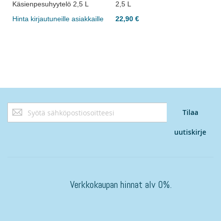
Käsienpesuhyytelö 2,5 L
2,5 L
e
Hinta kirjautuneille asiakkaille
22,90 €
Tilaa
Tilaa
uutiskirjeemme:
uutiskirje
Verkkokaupan hinnat alv 0%.