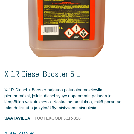
Skip
to
X-1R Diesel Booster 5 L
the
beginning
of
X-1R Diesel + Booster hajottaa polttoainemolekyylin
the
pienemmäksi, jolloin diesel syttyy nopeammin paineen ja
images
lämpötilan vaikutuksesta. Nostaa setaanilukua, mikä parantaa
gallery
taloudellisuutta ja kylmäkäynnistysominaisuuksia.
SAATAVILLA
TUOTEKOODI
X1R-310