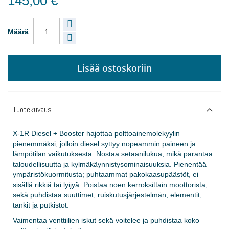
145,00 €
Määrä
Lisää ostoskoriin
Tuotekuvaus
X-1R Diesel + Booster hajottaa polttoainemolekyylin
pienemmäksi, jolloin diesel syttyy nopeammin paineen ja
lämpötilan vaikutuksesta. Nostaa setaanilukua, mikä parantaa
taloudellisuutta ja kylmäkäynnistysominaisuuksia. Pienentää
ympäristökuormitusta; puhtaammat pakokaasupäästöt, ei
sisällä rikkiä tai lyijyä. Poistaa noen kerroksittain moottorista,
sekä puhdistaa suuttimet, ruiskutusjärjestelmän, elementit,
tankit ja putkistot.
Vaimentaa venttiilien iskut sekä voitelee ja puhdistaa koko