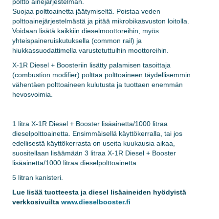
poltto ainejärjestelmän.
Suojaa polttoainetta jäätymiseltä. Poistaa veden
polttoainejärjestelmästä ja pitää mikrobikasvuston loitolla.
Voidaan lisätä kaikkiin dieselmoottoreihin, myös
yhteispaineruiskutuksella (common rail) ja
hiukkassuodattimella varustetuttuihin moottoreihin.
X-1R Diesel + Boosteriin lisätty palamisen tasoittaja
(combustion modifier) polttaa polttoaineen täydellisemmin
vähentäen polttoaineen kulutusta ja tuottaen enemmän
hevosvoimia.
1 litra X-1R Diesel + Booster lisäainetta/1000 litraa
dieselpolttoainetta. Ensimmäisellä käyttökerralla, tai jos
edellisestä käyttökerrasta on useita kuukausia aikaa,
suositellaan lisäämään 3 litraa X-1R Diesel + Booster
lisäainetta/1000 litraa dieselpolttoainetta.
5 litran kanisteri.
Lue lisää tuotteesta ja diesel lisäaineiden hyödyistä
verkkosivuilta
www.dieselbooster.fi