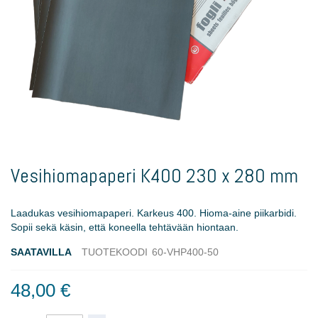
Skip
to
Vesihiomapaperi K400 230 x 280 mm
the
beginning
of
Laadukas vesihiomapaperi. Karkeus 400. Hioma-aine piikarbidi.
the
Sopii sekä käsin, että koneella tehtävään hiontaan.
images
gallery
SAATAVILLA
TUOTEKOODI
60-VHP400-50
48,00 €