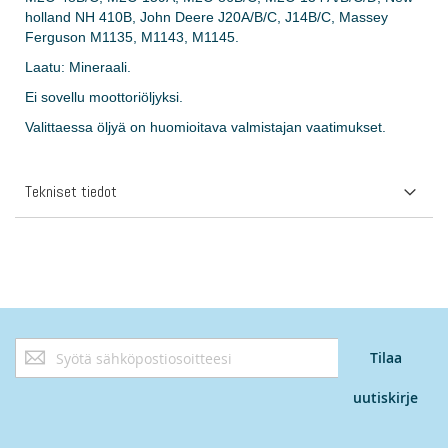
holland NH 410B, John Deere J20A/B/C, J14B/C, Massey
Ferguson M1135, M1143, M1145.
Laatu: Mineraali.
Ei sovellu moottoriöljyksi.
Valittaessa öljyä on huomioitava valmistajan vaatimukset.
Tekniset tiedot
Tilaa
Tilaa
uutiskirjeemme:
uutiskirje