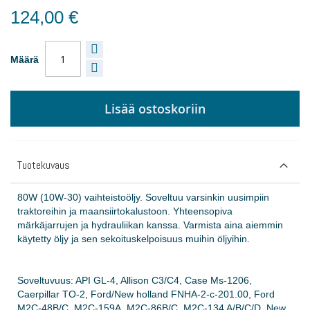
124,00 €
Määrä
Lisää ostoskoriin
Tuotekuvaus
80W (10W-30) vaihteistoöljy. Soveltuu varsinkin uusimpiin
traktoreihin ja maansiirtokalustoon. Yhteensopiva
märkäjarrujen ja hydrauliikan kanssa. Varmista aina aiemmin
käytetty öljy ja sen sekoituskelpoisuus muihin öljyihin.
Soveltuvuus: API GL-4, Allison C3/C4, Case Ms-1206,
Caerpillar TO-2, Ford/New holland FNHA-2-c-201.00, Ford
M2C-48B/C, M2C-159A, M2C-86B/C, M2C-134 A/B/C/D, New