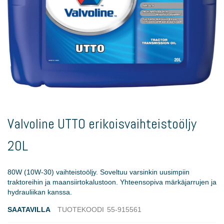
Skip
to
Valvoline UTTO erikoisvaihteistoöljy
the
beginning
20L
of
the
images
80W (10W-30) vaihteistoöljy. Soveltuu varsinkin uusimpiin
gallery
traktoreihin ja maansiirtokalustoon. Yhteensopiva märkäjarrujen ja
hydrauliikan kanssa.
SAATAVILLA
TUOTEKOODI
55-915561