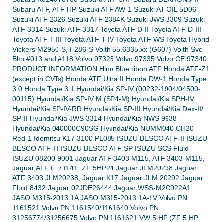
Subaru ATF, ATF HP Suzuki ATF AW-1 Suzuki AT OIL 5D06
Suzuki ATF 2326 Suzuki ATF 2384K Suzuki JWS 3309 Suzuki
ATF 3314 Suzuki ATF 3317 Toyota ATF D-II Toyota ATF D-III
Toyota ATF T-III Toyota ATF T-IV Toyota ATF WS Toyota Hybrid
Vickers M2950-S, I-286-S Voith 55.6335.xx (G607) Voith Svc
Bltn #013 and #118 Volvo 97325 Volvo 97335 Volvo CE 97340
PRODUCT INFORMATION Hino Blue ribon ATF Honda ATF-Z1
(except in CVTs) Honda ATF Ultra II Honda DW-1 Honda Type
3.0 Honda Type 3.1 Hyundai/Kia SP-IV (00232-1904/04500-
00115) Hyundai/Kia SP-IV M (SP4-M) Hyundai/Kia SPH-IV
Hyundai/Kia SP-IV-RR Hyundai/Kia SP-III Hyundai/Kia Dex-II/
SP-II Hyundai/Kia JWS 3314 Hyundai/Kia NWS 9638
Hyundai/Kia 040000C90SG Hyundai/Kia NUMM040 CH20
Red-1 Idemitsu K17 3100 PL085 ISUZU BESCO ATF-II ISUZU
BESCO ATF-III ISUZU BESCO ATF SP ISUZU SCS Fluid
ISUZU 08200-9001 Jaguar ATF 3403 M115, ATF 3403-M115,
Jaguar ATF LT71141, ZF 5HP24 Jaguar JLM20238 Jaguar
ATF 3403 JLM20238, Jaguar K17 Jaguar JLM 20292 Jaguar
Fluid 8432 Jaguar 02JDE26444 Jaguar WSS-M2C922A1
JASO M315-2013 1A JASO M315-2013 1A-LV Volvo PN
1161521 Volvo PN 1161540/1161640 Volvo PN
31256774/31256675 Volvo PN 1161621 VW 5 HP (ZF 5 HP