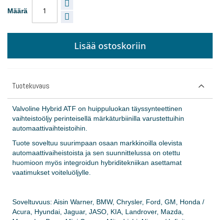
Määrä
Lisää ostoskoriin
Tuotekuvaus
Valvoline Hybrid ATF on huippuluokan täyssynteettinen
vaihteistoöljy perinteisellä märkäturbiinilla varustettuihin
automaattivaihteistoihin.
Tuote soveltuu suurimpaan osaan markkinoilla olevista
automaattivaiheistoista ja sen suunnittelussa on otettu
huomioon myös integroidun hybriditekniikan asettamat
vaatimukset voiteluöljylle.
Soveltuvuus: Aisin Warner, BMW, Chrysler, Ford, GM, Honda /
Acura, Hyundai, Jaguar, JASO, KIA, Landrover, Mazda,