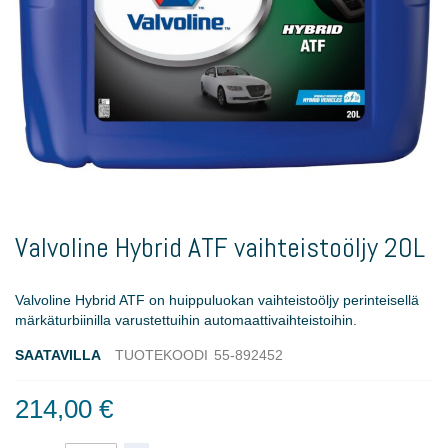
Skip
to
Valvoline Hybrid ATF vaihteistoöljy 20L
the
beginning
of
Valvoline Hybrid ATF on huippuluokan vaihteistoöljy perinteisellä
the
märkäturbiinilla varustettuihin automaattivaihteistoihin.
images
gallery
SAATAVILLA
TUOTEKOODI
55-892452
214,00 €