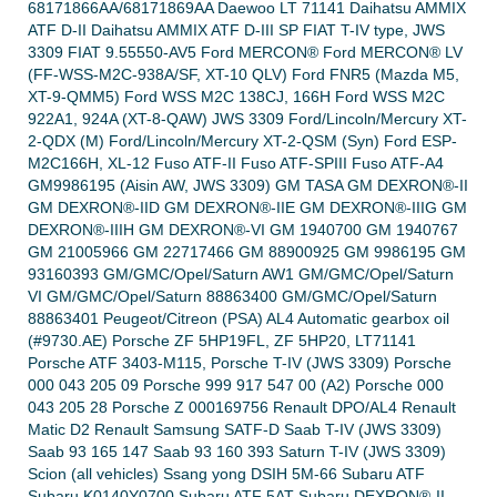
68171866AA/68171869AA Daewoo LT 71141 Daihatsu AMMIX
ATF D-II Daihatsu AMMIX ATF D-III SP FIAT T-IV type, JWS
3309 FIAT 9.55550-AV5 Ford MERCON® Ford MERCON® LV
(FF-WSS-M2C-938A/SF, XT-10 QLV) Ford FNR5 (Mazda M5,
XT-9-QMM5) Ford WSS M2C 138CJ, 166H Ford WSS M2C
922A1, 924A (XT-8-QAW) JWS 3309 Ford/Lincoln/Mercury XT-
2-QDX (M) Ford/Lincoln/Mercury XT-2-QSM (Syn) Ford ESP-
M2C166H, XL-12 Fuso ATF-II Fuso ATF-SPIII Fuso ATF-A4
GM9986195 (Aisin AW, JWS 3309) GM TASA GM DEXRON®-II
GM DEXRON®-IID GM DEXRON®-IIE GM DEXRON®-IIIG GM
DEXRON®-IIIH GM DEXRON®-VI GM 1940700 GM 1940767
GM 21005966 GM 22717466 GM 88900925 GM 9986195 GM
93160393 GM/GMC/Opel/Saturn AW1 GM/GMC/Opel/Saturn
VI GM/GMC/Opel/Saturn 88863400 GM/GMC/Opel/Saturn
88863401 Peugeot/Citreon (PSA) AL4 Automatic gearbox oil
(#9730.AE) Porsche ZF 5HP19FL, ZF 5HP20, LT71141
Porsche ATF 3403-M115, Porsche T-IV (JWS 3309) Porsche
000 043 205 09 Porsche 999 917 547 00 (A2) Porsche 000
043 205 28 Porsche Z 000169756 Renault DPO/AL4 Renault
Matic D2 Renault Samsung SATF-D Saab T-IV (JWS 3309)
Saab 93 165 147 Saab 93 160 393 Saturn T-IV (JWS 3309)
Scion (all vehicles) Ssang yong DSIH 5M-66 Subaru ATF
Subaru K0140Y0700 Subaru ATF 5AT Subaru DEXRON®-II