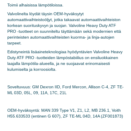
Toimii alhaisissa lämpötiloissa.
Valvolinelta löydät täysin OEM-hyväksytyt
automaattivaihteistoöljyt, jotka takaavat automaattivaihteiston
korkean suorituskyvyn ja suojan. Valvoline Heavy Duty ATF
PRO -tuotteet on suunniteltu täyttämään sekä modernien että
perinteisten automaattivaihteisten kuorma- ja linja-autojen
tarpeet.
Edistyneintä lisäaineteknologiaa hyödyntävien Valvoline Heavy
Duty ATF PRO -tuotteiden lämpöstabiilius on ensiluokkainen
laajalla lämpötila-alueella, ja ne suojaavat erinomaisesti
kulumiselta ja korroosiolta.
Soveltuvuus: GM Dexron IID, Ford Mercon, Allison C-4, ZF TE-
ML 03D, 05L, 09, 11A, 17C, 21L
OEM-hyväksyntä: MAN 339 Type V1, Z1, L2, MB 236.1, Voith
H55.633533 (entinen G 607), ZF TE-ML 04D, 14A (ZF001873)