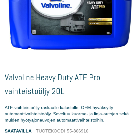
Skip
to
Valvoline Heavy Duty ATF Pro
the
beginning
vaihteistoöljy 20L
of
the
images
ATF-vaihteistoöljy raskaalle kalustolle. OEM-hyväksytty
gallery
automaattivaihteistoöljy. Soveltuu kuorma- ja linja-autojen sekä
muiden hyötyajoneuvojen automaattivaihteistoihin.
SAATAVILLA
TUOTEKOODI
55-866916