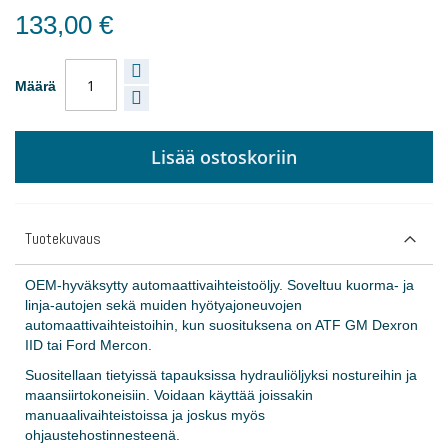
133,00 €
Määrä
Lisää ostoskoriin
Tuotekuvaus
OEM-hyväksytty automaattivaihteistoöljy. Soveltuu kuorma- ja
linja-autojen sekä muiden hyötyajoneuvojen
automaattivaihteistoihin, kun suosituksena on ATF GM Dexron
IID tai Ford Mercon.
Suositellaan tietyissä tapauksissa hydrauliöljyksi nostureihin ja
maansiirtokoneisiin. Voidaan käyttää joissakin
manuaalivaihteistoissa ja joskus myös
ohjaustehostinnesteenä.