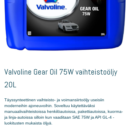
Skip
to
Valvoline Gear Oil 75W vaihteistoöljy
the
beginning
20L
of
the
images
Täyssynteettinen vaihteisto- ja voimansiirtoöljy useisiin
gallery
moderneihin ajoneuvoihin. Soveltuu käytettäväksi
manuaalivaihteistoissa henkilöautoissa, pakettiautoissa, kuorma-
ja linja-autoissa silloin kun vaaditaan SAE 75W ja API GL-4 -
luokitusten mukaista öljyä.