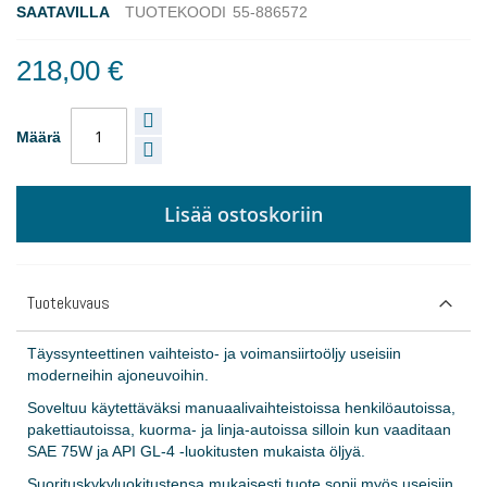
SAATAVILLA
TUOTEKOODI
55-886572
218,00 €
Määrä
Lisää ostoskoriin
Tuotekuvaus
Täyssynteettinen vaihteisto- ja voimansiirtoöljy useisiin
moderneihin ajoneuvoihin.
Soveltuu käytettäväksi manuaalivaihteistoissa henkilöautoissa,
pakettiautoissa, kuorma- ja linja-autoissa silloin kun vaaditaan
SAE 75W ja API GL-4 -luokitusten mukaista öljyä.
Suorituskykyluokitustensa mukaisesti tuote sopii myös useisiin