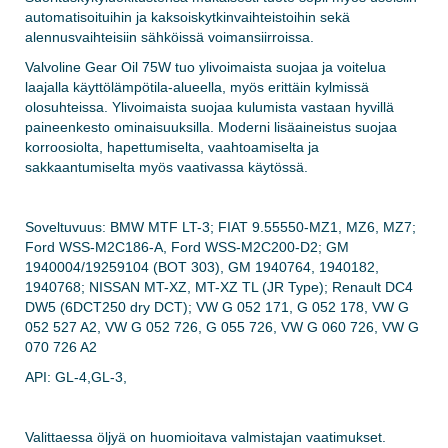
automatisoituihin ja kaksoiskytkinvaihteistoihin sekä
alennusvaihteisiin sähköissä voimansiirroissa.
Valvoline Gear Oil 75W tuo ylivoimaista suojaa ja voitelua
laajalla käyttölämpötila-alueella, myös erittäin kylmissä
olosuhteissa. Ylivoimaista suojaa kulumista vastaan hyvillä
paineenkesto ominaisuuksilla. Moderni lisäaineistus suojaa
korroosiolta, hapettumiselta, vaahtoamiselta ja
sakkaantumiselta myös vaativassa käytössä.
Soveltuvuus: BMW MTF LT-3; FIAT 9.55550-MZ1, MZ6, MZ7;
Ford WSS-M2C186-A, Ford WSS-M2C200-D2; GM
1940004/19259104 (BOT 303), GM 1940764, 1940182,
1940768; NISSAN MT-XZ, MT-XZ TL (JR Type); Renault DC4
DW5 (6DCT250 dry DCT); VW G 052 171, G 052 178, VW G
052 527 A2, VW G 052 726, G 055 726, VW G 060 726, VW G
070 726 A2
API: GL-4,GL-3,
Valittaessa öljyä on huomioitava valmistajan vaatimukset.