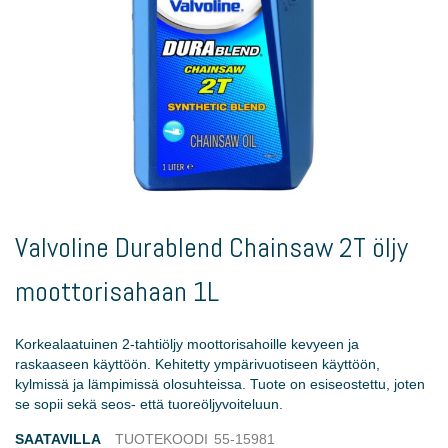
Skip
to
Valvoline Durablend Chainsaw 2T öljy
the
beginning
moottorisahaan 1L
of
the
images
Korkealaatuinen 2-tahtiöljy moottorisahoille kevyeen ja
gallery
raskaaseen käyttöön. Kehitetty ympärivuotiseen käyttöön,
kylmissä ja lämpimissä olosuhteissa. Tuote on esiseostettu, joten
se sopii sekä seos- että tuoreöljyvoiteluun.
SAATAVILLA
TUOTEKOODI
55-15981