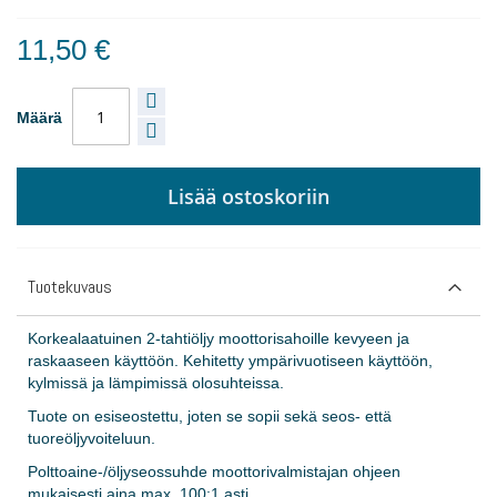
11,50 €
Määrä
Lisää ostoskoriin
Tuotekuvaus
Korkealaatuinen 2-tahtiöljy moottorisahoille kevyeen ja
raskaaseen käyttöön. Kehitetty ympärivuotiseen käyttöön,
kylmissä ja lämpimissä olosuhteissa.
Tuote on esiseostettu, joten se sopii sekä seos- että
tuoreöljyvoiteluun.
Polttoaine-/öljyseossuhde moottorivalmistajan ohjeen
mukaisesti aina max. 100:1 asti.