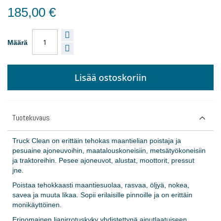
185,00 €
Määrä
Lisää ostoskoriin
Tuotekuvaus
Truck Clean on erittäin tehokas maantielian poistaja ja
pesuaine ajoneuvoihin, maatalouskoneisiin, metsätyökoneisiin
ja traktoreihin. Pesee ajoneuvot, alustat, moottorit, pressut
jne.
Poistaa tehokkaasti maantiesuolaa, rasvaa, öljyä, nokea,
savea ja muuta likaa. Sopii erilaisille pinnoille ja on erittäin
monikäyttöinen.
Erinomainen lianirrotuskyky yhdistettynä ainutlaatuiseen