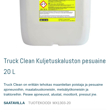
Skip
to
Truck Clean Kuljetuskaluston pesuaine
the
beginning
20 L
of
the
images
Truck Clean on erittäin tehokas maantielian poistaja ja pesuaine
gallery
ajoneuvoihin, maatalouskoneisiin, metsätyökoneisiin ja
traktoreihin. Pesee ajoneuvot, alustat, moottorit, pressut jne.
SAATAVILLA
TUOTEKOODI
MX1303-20