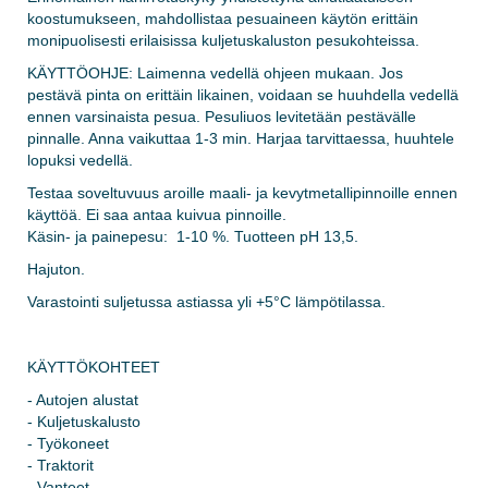
koostumukseen, mahdollistaa pesuaineen käytön erittäin
monipuolisesti erilaisissa kuljetuskaluston pesukohteissa.
KÄYTTÖOHJE: Laimenna vedellä ohjeen mukaan. Jos
pestävä pinta on erittäin likainen, voidaan se huuhdella vedellä
ennen varsinaista pesua. Pesuliuos levitetään pestävälle
pinnalle. Anna vaikuttaa 1-3 min. Harjaa tarvittaessa, huuhtele
lopuksi vedellä.
Testaa soveltuvuus aroille maali- ja kevytmetallipinnoille ennen
käyttöä. Ei saa antaa kuivua pinnoille.
Käsin- ja painepesu: 1-10 %. Tuotteen pH 13,5.
Hajuton.
Varastointi suljetussa astiassa yli +5°C lämpötilassa.
KÄYTTÖKOHTEET
- Autojen alustat
- Kuljetuskalusto
- Työkoneet
- Traktorit
- Vanteet