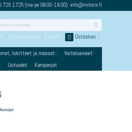
0 725 1725 (ma-pe 08:00-16:00) info@mitorix.fi
li
Kirjaudu sisään
Luo tili
Ostoskori
imat, lukitteet ja massat
Voiteluaineet
Uutuudet
Kampanjat
6
kaisijat