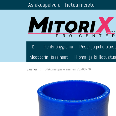
Asiakaspalvelu
Tietoa meistä
Skip
to
Content
Henkilöhygienia
Pesu- ja puhdistus
Moottorin lisäaineet
Hioma- ja kiillotustu
Etusivu
Silikonisupiste sininen 70x63x76
Skip
to
the
end
of
the
images