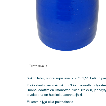
gallery
Skip
to
the
Tuotekuvaus
beginning
of
Silikoniletku, suora supistava. 2,75" / 2,5". Letkun 
the
images
Korkealaatuinen silikonikumi 3 kerroksisella polyesteriv
gallery
ilmansuodattimien ilmanottoputkien liitoksiin, jäähdytys
tavoitteena on huoliteltu asennusjälki.
Ei kestä öljyjä eikä polttoaineita.