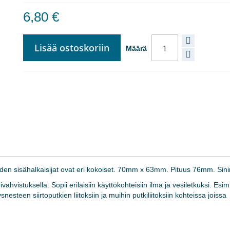
6,80 €
Lisää ostoskoriin
Määrä
päiden sisähalkaisijat ovat eri kokoiset. 70mm x 63mm. Pituus 76mm. Sin
ahvistuksella. Sopii erilaisiin käyttökohteisiin ilma ja vesiletkuksi. Esim
nesteen siirtoputkien liitoksiin ja muihin putkiliitoksiin kohteissa joissa