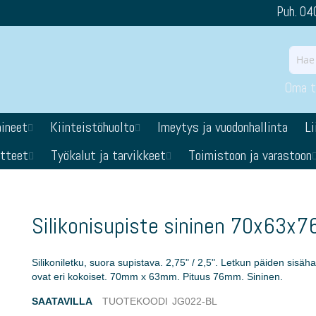
Puh. 04
Oma ti
aineet
Kiinteistöhuolto
Imeytys ja vuodonhallinta
Li
otteet
Työkalut ja tarvikkeet
Toimistoon ja varastoon
Silikonisupiste sininen 70x63x7
Silikoniletku, suora supistava. 2,75" / 2,5". Letkun päiden sisähal
ovat eri kokoiset. 70mm x 63mm. Pituus 76mm. Sininen.
SAATAVILLA
TUOTEKOODI
JG022-BL