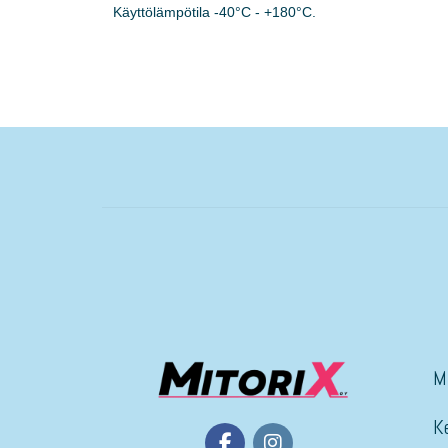
Käyttölämpötila -40°C - +180°C.
M
K