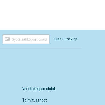
Tilaa
Tilaa uutiskirje
uutiskirjeemme:
Verkkokaupan ehdot
Toimitusehdot