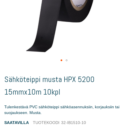
Skip
to
Sähköteippi musta HPX 5200
the
beginning
15mmx10m 10kpl
of
the
images
Tulenkestävä PVC sähköteippi sähköasennuksiin, korjauksiin tai
gallery
suojaukseen. Musta.
SAATAVILLA
TUOTEKOODI
32-IB1510-10