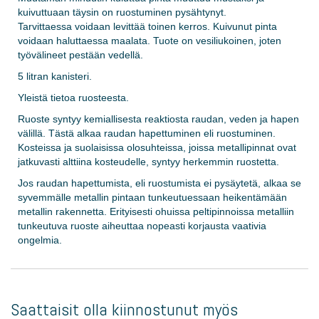
kuivuttuaan täysin on ruostuminen pysähtynyt.
Tarvittaessa voidaan levittää toinen kerros. Kuivunut pinta
voidaan haluttaessa maalata. Tuote on vesiliukoinen, joten
työvälineet pestään vedellä.
5 litran kanisteri.
Yleistä tietoa ruosteesta.
Ruoste syntyy kemiallisesta reaktiosta raudan, veden ja hapen
välillä. Tästä alkaa raudan hapettuminen eli ruostuminen.
Kosteissa ja suolaisissa olosuhteissa, joissa metallipinnat ovat
jatkuvasti alttiina kosteudelle, syntyy herkemmin ruostetta.
Jos raudan hapettumista, eli ruostumista ei pysäytetä, alkaa se
syvemmälle metallin pintaan tunkeutuessaan heikentämään
metallin rakennetta. Erityisesti ohuissa peltipinnoissa metalliin
tunkeutuva ruoste aiheuttaa nopeasti korjausta vaativia
ongelmia.
Saattaisit olla kiinnostunut myös