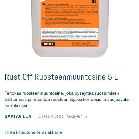
Skip
to
Rust Off Ruosteenmuuntoaine 5 L
the
beginning
of
Tehokas ruosteenmuuntoaine, joka pysäyttää ruostumisen
the
välittömästi ja muuntaa ruosteen lujaksi korroosiolta suojaavaksi
images
kerrokseksi.
gallery
SAATAVILLA
TUOTEKOODI
MX9954-5
Hinta kirjautuneille asiakkaille