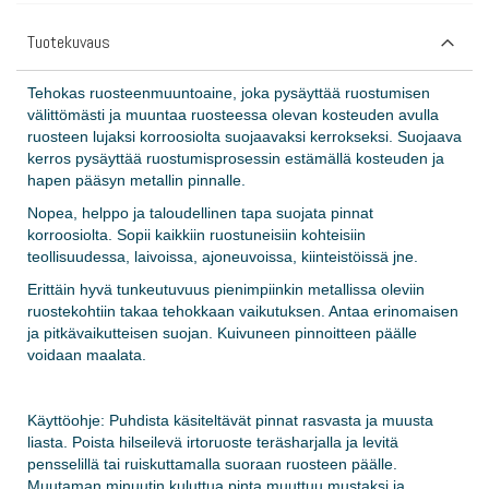
Tuotekuvaus
Tehokas ruosteenmuuntoaine, joka pysäyttää ruostumisen
välittömästi ja muuntaa ruosteessa olevan kosteuden avulla
ruosteen lujaksi korroosiolta suojaavaksi kerrokseksi. Suojaava
kerros pysäyttää ruostumisprosessin estämällä kosteuden ja
hapen pääsyn metallin pinnalle.
Nopea, helppo ja taloudellinen tapa suojata pinnat
korroosiolta. Sopii kaikkiin ruostuneisiin kohteisiin
teollisuudessa, laivoissa, ajoneuvoissa, kiinteistöissä jne.
Erittäin hyvä tunkeutuvuus pienimpiinkin metallissa oleviin
ruostekohtiin takaa tehokkaan vaikutuksen. Antaa erinomaisen
ja pitkävaikutteisen suojan. Kuivuneen pinnoitteen päälle
voidaan maalata.
Käyttöohje: Puhdista käsiteltävät pinnat rasvasta ja muusta
liasta. Poista hilseilevä irtoruoste teräsharjalla ja levitä
pensselillä tai ruiskuttamalla suoraan ruosteen päälle.
Muutaman minuutin kuluttua pinta muuttuu mustaksi ja