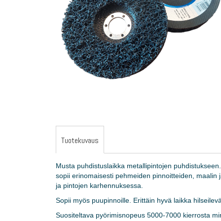
gallery
Skip
to
the
Tuotekuvaus
beginning
of
the
Musta puhdistuslaikka metallipintojen puhdistukseen.
images
sopii erinomaisesti pehmeiden pinnoitteiden, maali
gallery
ja pintojen karhennuksessa.
Sopii myös puupinnoille. Erittäin hyvä laikka hilseile
Suositeltava pyörimisnopeus 5000-7000 kierrosta min