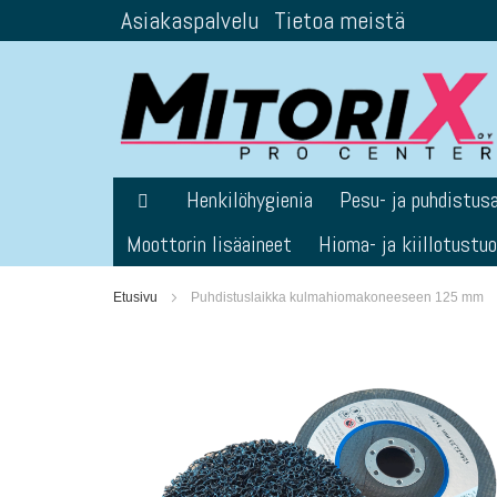
Asiakaspalvelu
Tietoa meistä
Skip
to
Content
Henkilöhygienia
Pesu- ja puhdistus
Moottorin lisäaineet
Hioma- ja kiillotustu
Etusivu
Puhdistuslaikka kulmahiomakoneeseen 125 mm
Skip
to
the
end
of
the
images