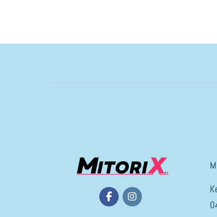
M
K
0