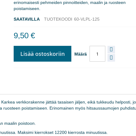
erinomaisesti pehmeiden pinnoitteiden, maalin ja ruosteen
poistamiseen.
SAATAVILLA
TUOTEKOODI
60-VLPL-125
9,50 €
Lisää ostoskoriin
Määrä
 Karkea verkkorakenne jättää tasaisen jäljen, eikä tukkeudu helposti, j
n ja ruosteen poistamiseen. Erinomainen myös hitsaussaumojen puhdist
vän maalin poistoon.
uutissa. Maksimi kierrokset 12200 kierrosta minuutissa.