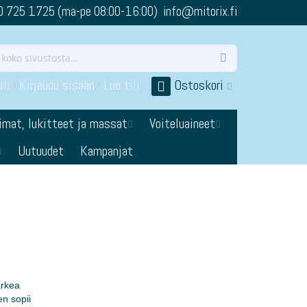
0 725 1725 (ma-pe 08:00-16:00) info@mitorix.fi
li
Kirjaudu sisään
Luo tili
Ostoskori
imat, lukitteet ja massat
Voiteluaineet
Uutuudet
Kampanjat
arkea
en sopii