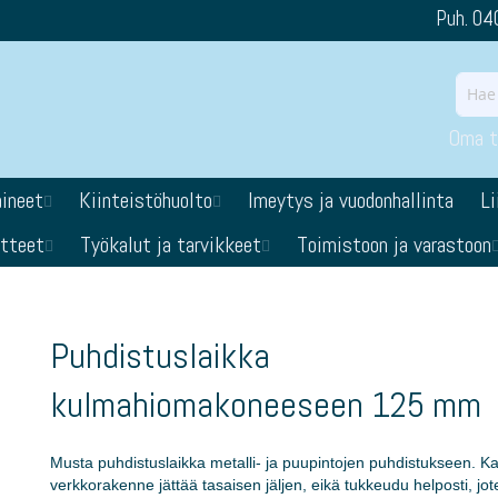
Puh. 04
Oma ti
aineet
Kiinteistöhuolto
Imeytys ja vuodonhallinta
Li
otteet
Työkalut ja tarvikkeet
Toimistoon ja varastoon
Puhdistuslaikka
kulmahiomakoneeseen 125 mm
Musta puhdistuslaikka metalli- ja puupintojen puhdistukseen. K
verkkorakenne jättää tasaisen jäljen, eikä tukkeudu helposti, jot