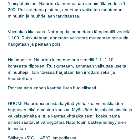
Yleispuhdistus: Naturtop laimennetaan lämpimällä vedellä 1:
200. Ruiskutetaan pintaan, annetaan vaikuttaa muutaman
minuutin ja huuhdellaan tarvittaessa.
Voimakas likaisuus: Naturtop laimennetaan lämpimällä vedellä
1:100. Ruiskutetaan, annetaan vaikuttaa muutaman minuutin,
hangataan ja pestään pois.
Hajunpoisto: Naturtop laimennetaan vedellä 1:1- 1:10
kohteesta riippuen. Ruiskutetaan, annetaan vaikuttaa useita
minuutteja. Tarvittaessa harjataan lian irrottamiseksi ja
huuhdellaan.
Ravista aina ennen käyttöä liuos huolellisesti.
HUOM! Naturtopia ei pidä käyttää yhtäaikaa voimakkaiden
happojen eikä emästen kanssa. Myöskään desinfiointiaineita ja
valkaisuaineita ei tule käyttää yhtäaikaisesti, koska nämä
aineet saattavat vahingoittaa Naturtopin bakteerientsyymien
toimintaa.
Säilytys +5°C...+45°C lämpötilassa.