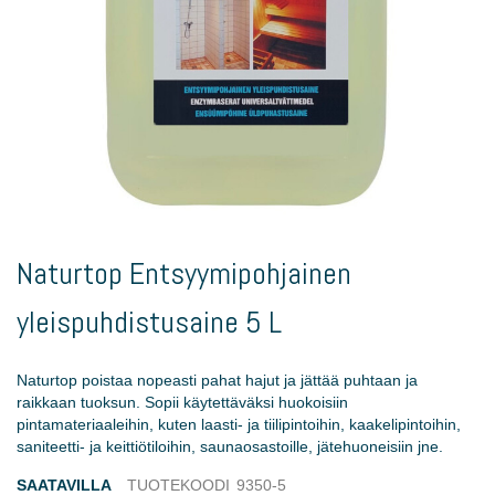
Skip
to
Naturtop Entsyymipohjainen
the
beginning
yleispuhdistusaine 5 L
of
the
images
Naturtop poistaa nopeasti pahat hajut ja jättää puhtaan ja
gallery
raikkaan tuoksun. Sopii käytettäväksi huokoisiin
pintamateriaaleihin, kuten laasti- ja tiilipintoihin, kaakelipintoihin,
saniteetti- ja keittiötiloihin, saunaosastoille, jätehuoneisiin jne.
SAATAVILLA
TUOTEKOODI
9350-5