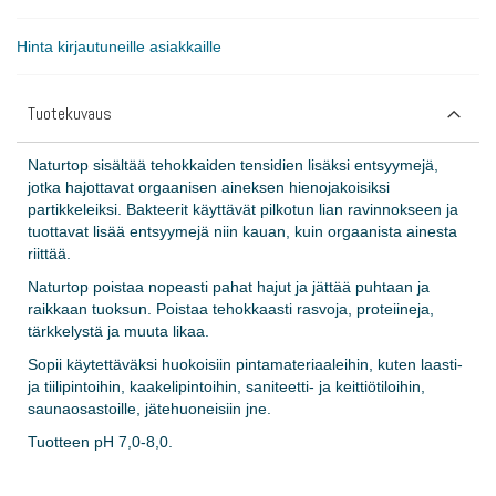
Hinta kirjautuneille asiakkaille
Tuotekuvaus
Naturtop sisältää tehokkaiden tensidien lisäksi entsyymejä,
jotka hajottavat orgaanisen aineksen hienojakoisiksi
partikkeleiksi. Bakteerit käyttävät pilkotun lian ravinnokseen ja
tuottavat lisää entsyymejä niin kauan, kuin orgaanista ainesta
riittää.
Naturtop poistaa nopeasti pahat hajut ja jättää puhtaan ja
raikkaan tuoksun. Poistaa tehokkaasti rasvoja, proteiineja,
tärkkelystä ja muuta likaa.
Sopii käytettäväksi huokoisiin pintamateriaaleihin, kuten laasti-
ja tiilipintoihin, kaakelipintoihin, saniteetti- ja keittiötiloihin,
saunaosastoille, jätehuoneisiin jne.
Tuotteen pH 7,0-8,0.