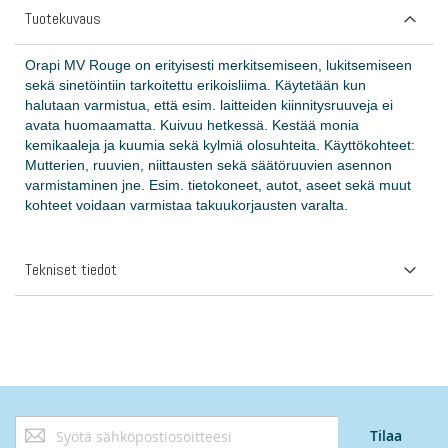
Tuotekuvaus
Orapi MV Rouge on erityisesti merkitsemiseen, lukitsemiseen
sekä sinetöintiin tarkoitettu erikoisliima. Käytetään kun
halutaan varmistua, että esim. laitteiden kiinnitysruuveja ei
avata huomaamatta. Kuivuu hetkessä. Kestää monia
kemikaaleja ja kuumia sekä kylmiä olosuhteita. Käyttökohteet:
Mutterien, ruuvien, niittausten sekä säätöruuvien asennon
varmistaminen jne. Esim. tietokoneet, autot, aseet sekä muut
kohteet voidaan varmistaa takuukorjausten varalta.
Tekniset tiedot
Tilaa
Tilaa
uutiskirjeemme: