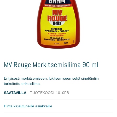
Skip
to
MV Rouge Merkitsemisliima 90 ml
the
beginning
of
Erityisesti merkitsemiseen, lukitsemiseen sekä sinetöintiin
the
tarkoitettu erikoisliima.
images
gallery
SAATAVILLA
TUOTEKOODI
1010FB
Hinta kirjautuneille asiakkaille