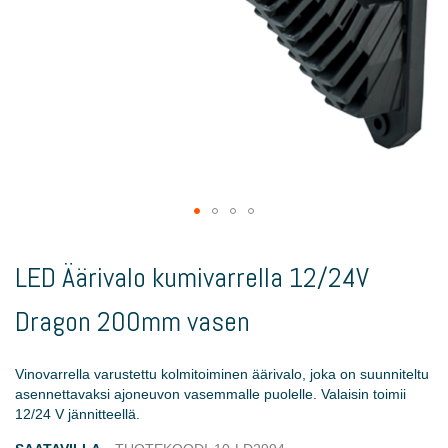
Skip
to
LED Äärivalo kumivarrella 12/24V
the
beginning
Dragon 200mm vasen
of
the
images
Vinovarrella varustettu kolmitoiminen äärivalo, joka on suunniteltu
gallery
asennettavaksi ajoneuvon vasemmalle puolelle. Valaisin toimii
12/24 V jännitteellä.