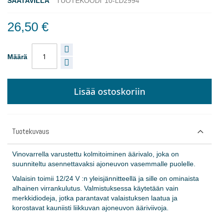
SAATAVILLA
TUOTEKOODI
10-LD2994
26,50 €
Määrä
Lisää ostoskoriin
Tuotekuvaus
Vinovarrella varustettu kolmitoiminen äärivalo, joka on
suunniteltu asennettavaksi ajoneuvon vasemmalle puolelle.
Valaisin toimii 12/24 V :n yleisjännitteellä ja sille on ominaista
alhainen virrankulutus. Valmistuksessa käytetään vain
merkkidiodeja, jotka parantavat valaistuksen laatua ja
korostavat kauniisti liikkuvan ajoneuvon ääriviivoja.