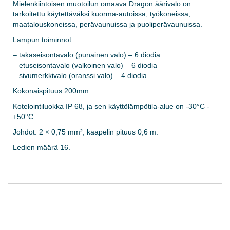
Mielenkiintoisen muotoilun omaava Dragon äärivalo on
tarkoitettu käytettäväksi kuorma-autoissa, työkoneissa,
maatalouskoneissa, perävaunuissa ja puoliperävaunuissa.
Lampun toiminnot:
– takaseisontavalo (punainen valo) – 6 diodia
– etuseisontavalo (valkoinen valo) – 6 diodia
– sivumerkkivalo (oranssi valo) – 4 diodia
Kokonaispituus 200mm.
Kotelointiluokka IP 68, ja sen käyttölämpötila-alue on -30°C -
+50°C.
Johdot: 2 × 0,75 mm², kaapelin pituus 0,6 m.
Ledien määrä 16.