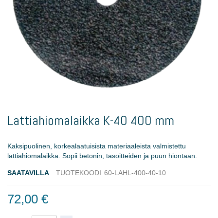
Skip
to
Lattiahiomalaikka K-40 400 mm
the
beginning
of
Kaksipuolinen, korkealaatuisista materiaaleista valmistettu
the
lattiahiomalaikka. Sopii betonin, tasoitteiden ja puun hiontaan.
images
gallery
SAATAVILLA
TUOTEKOODI
60-LAHL-400-40-10
72,00 €