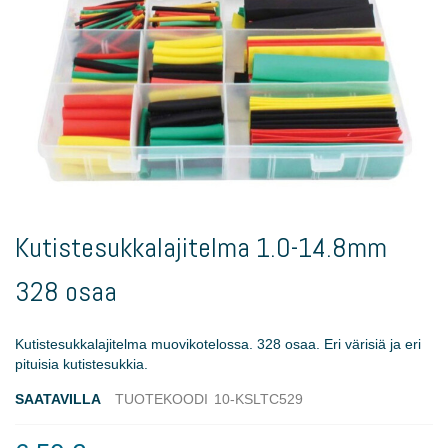
Skip
to
Kutistesukkalajitelma 1.0-14.8mm
the
beginning
328 osaa
of
the
images
Kutistesukkalajitelma muovikotelossa. 328 osaa. Eri värisiä ja eri
gallery
pituisia kutistesukkia.
SAATAVILLA
TUOTEKOODI
10-KSLTC529