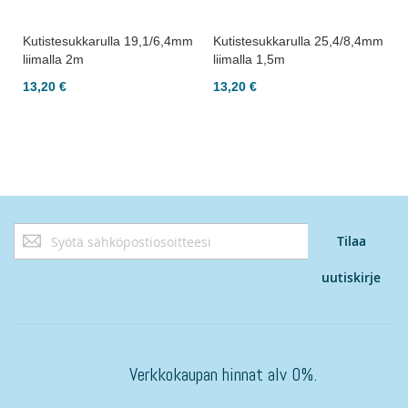
m
Kutistesukkarulla 19,1/6,4mm
Kutistesukkarulla 25,4/8,4mm
liimalla 2m
liimalla 1,5m
13,20 €
13,20 €
Tilaa
Tilaa
uutiskirjeemme:
uutiskirje
Verkkokaupan hinnat alv 0%.