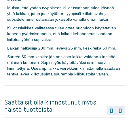
Muista, että yhden tyyppiseen kiillotusvahaan ​​tulee käyttää
yhtä laikkaa, joten jos käytät eri tyyppisiä kiillotusvahoja,
suosittelemme ostamaan jokaiselle vahalle oman laikan.
Kiillotuslaikkaa valittaessa tulee ottaa huomioon käytettävän
koneen pyörimisnopeus, että laikan kehänopeus saadaan
kiillotustyöhön sopivaksi.
Laikan halkaisija 200 mm, leveys 25 mm, keskireikä 60 mm.
Suuren 60 mm keskireijän ansiosta laikka voidaan kiinnittää
erilaisiin koneisiin. Sopii myös käytettäväksi esim. sorviin
kiinnitettynä. Useampi laikka vierekkäin kiinnittämällä saadaan
tehtyä leveä kiillotuspinta suurempia kiillotustöitä varten.
Saattaisit olla kiinnostunut myös
näistä tuotteista