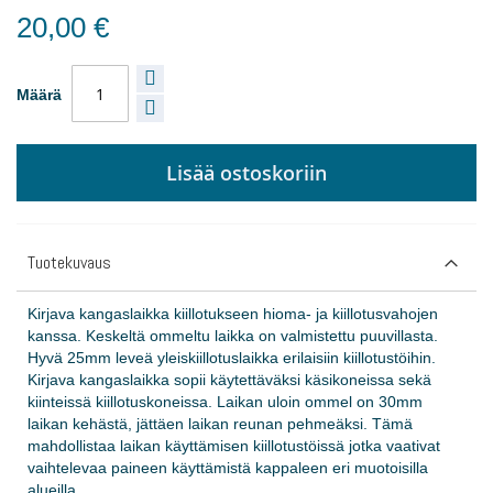
20,00 €
Määrä
Lisää ostoskoriin
Tuotekuvaus
Kirjava kangaslaikka kiillotukseen hioma- ja kiillotusvahojen
kanssa. Keskeltä ommeltu laikka on valmistettu puuvillasta.
Hyvä 25mm leveä yleiskiillotuslaikka erilaisiin kiillotustöihin.
Kirjava kangaslaikka sopii käytettäväksi käsikoneissa sekä
kiinteissä kiillotuskoneissa. Laikan uloin ommel on 30mm
laikan kehästä, jättäen laikan reunan pehmeäksi. Tämä
mahdollistaa laikan käyttämisen kiillotustöissä jotka vaativat
vaihtelevaa paineen käyttämistä kappaleen eri muotoisilla
alueilla.