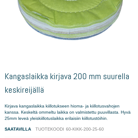
Skip
to
Kangaslaikka kirjava 200 mm suurella
the
beginning
keskireijällä
of
the
images
Kirjava kangaslaikka kiillotukseen hioma- ja kiillotusvahojen
gallery
kanssa. Keskeltä ommeltu laikka on valmistettu puuvillasta. Hyvä
25mm leveä yleiskiillotuslaikka erilaisiin kiillotustöihin.
SAATAVILLA
TUOTEKOODI
60-KIKK-200-25-60