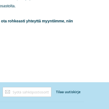
sastolta.
, ota rohkeasti yhteyttä myyntiimme, niin
Tilaa
Tilaa uutiskirje
uutiskirjeemme: