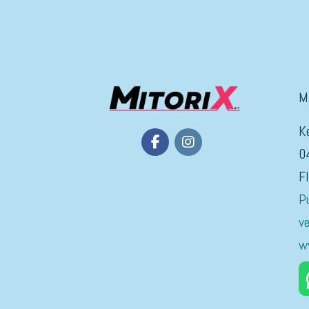
M
K
0
F
P
v
w