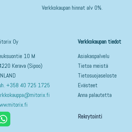
Verkkokaupan hinnat alv 0%.
itorix Oy
Verkkokaupan tiedot
euksuontie 10 M
Asiakaspalvelu
4220 Kerava (Sipoo)
Tietoa meistä
INLAND
Tietosuojaseloste
uh. +358 40 725 1725
Evästeet
erkkokauppa@mitorix.fi
Anna palautetta
ww.mitorix.fi
Rekrytointi