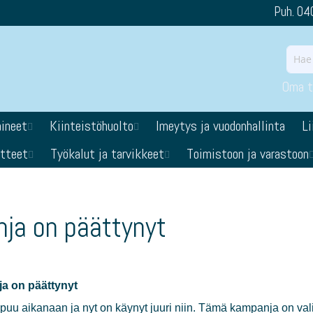
Puh. 04
Oma ti
aineet
Kiinteistöhuolto
Imeytys ja vuodonhallinta
Li
otteet
Työkalut ja tarvikkeet
Toimistoon ja varastoon
ja on päättynyt
a on päättynyt
puu aikanaan ja nyt on käynyt juuri niin. Tämä kampanja on valit