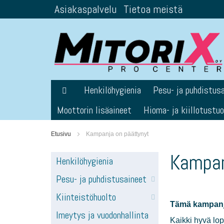
Asiakaspalvelu
Tietoa meistä
Skip
to
Content
Henkilöhygienia
Pesu- ja puhdistus
Moottorin lisäaineet
Hioma- ja kiillotustu
Etusivu
Kampanja on päättynyt
Kampan
Henkilöhygienia
Pesu- ja puhdistusaineet
Kiinteistöhuolto
Tämä kampanj
Imeytys ja vuodonhallinta
Kaikki hyvä lop