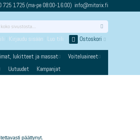
0 725 1725 (ma-pe 08:00-16:00) info@mitorix.fi
li
Kirjaudu sisään
Luo tili
Ostoskori
imat, lukitteet ja massat
Voiteluaineet
Uutuudet
Kampanjat
ettavasti päättynyt.