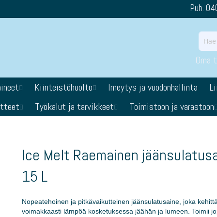
Puh. 04
Oma ti
aineet
Kiinteistöhuolto
Imeytys ja vuodonhallinta
Li
otteet
Työkalut ja tarvikkeet
Toimistoon ja varastoon
Ice Melt Raemainen jäänsulatus
15 L
Nopeatehoinen ja pitkävaikutteinen jäänsulatusaine, joka kehitt
voimakkaasti lämpöä kosketuksessa jäähän ja lumeen. Toimii j