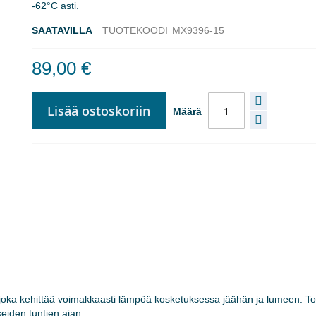
-62°C asti.
SAATAVILLA
TUOTEKOODI
MX9396-15
89,00 €
Lisää ostoskoriin
Määrä
 joka kehittää voimakkaasti lämpöä kosketuksessa jäähän ja lumeen. To
eiden tuntien ajan.