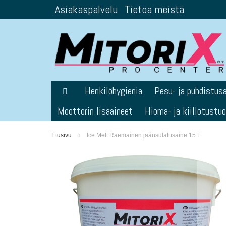
Asiakaspalvelu
Tietoa meistä
Skip
to
Content
Henkilöhygienia
Pesu- ja puhdistus
Moottorin lisäaineet
Hioma- ja kiillotustu
Etusivu
Ice Melt Raemainen jäänsulatusaine 15 L
Skip
to
the
end
of
the
images