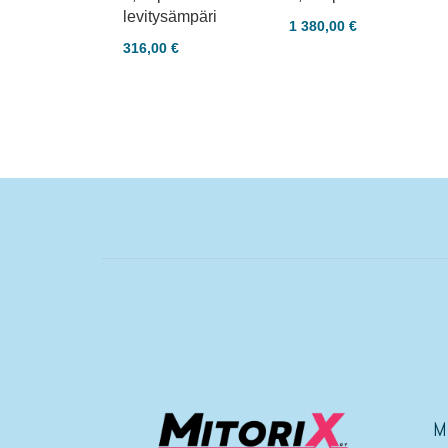
levitysämpäri
1 380,00 €
316,00 €
M