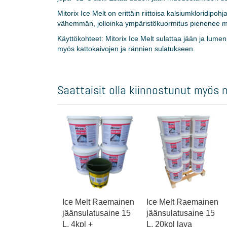
images
gallery
Mitorix Ice Melt on erittäin riittoisa kalsiumkloridip
vähemmän, jolloinka ympäristökuormitus pienenee merk
Käyttökohteet: Mitorix Ice Melt sulattaa jään ja lumen po
myös kattokaivojen ja rännien sulatukseen.
Saattaisit olla kiinnostunut myös 
Ice Melt Raemainen
Ice Melt Raemainen
jäänsulatusaine 15
jäänsulatusaine 15
L, 4kpl +
L, 20kpl lava