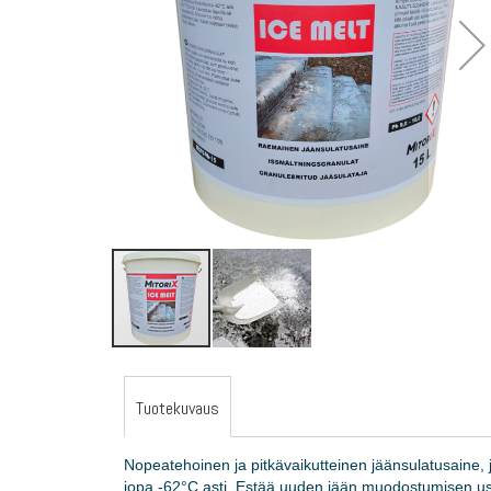
gallery
Skip
to
the
Tuotekuvaus
beginning
of
Nopeatehoinen ja pitkävaikutteinen jäänsulatusaine,
the
jopa -62°C asti. Estää uuden jään muodostumisen us