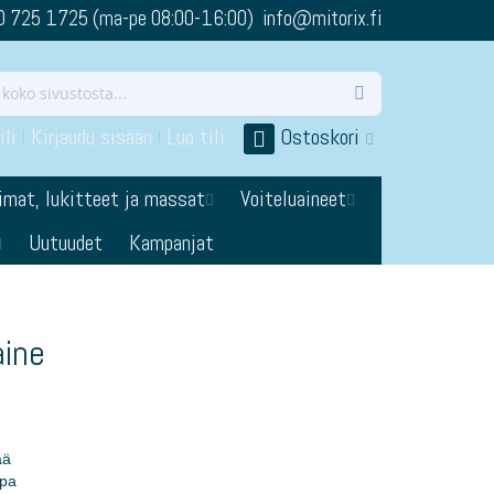
0 725 1725 (ma-pe 08:00-16:00) info@mitorix.fi
li
Kirjaudu sisään
Luo tili
Ostoskori
imat, lukitteet ja massat
Voiteluaineet
Uutuudet
Kampanjat
aine
ää
opa