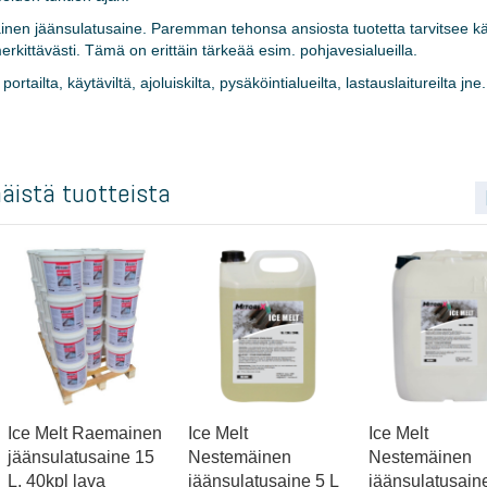
ohjainen jäänsulatusaine. Paremman tehonsa ansiosta tuotetta tarvitsee k
ittävästi. Tämä on erittäin tärkeää esim. pohjavesialueilla.
rtailta, käytäviltä, ajoluiskilta, pysäköintialueilta, lastauslaitureilta jne.
näistä tuotteista
Ice Melt Raemainen
Ice Melt
Ice Melt
jäänsulatusaine 15
Nestemäinen
Nestemäinen
L, 40kpl lava
jäänsulatusaine 5 L
jäänsulatusain