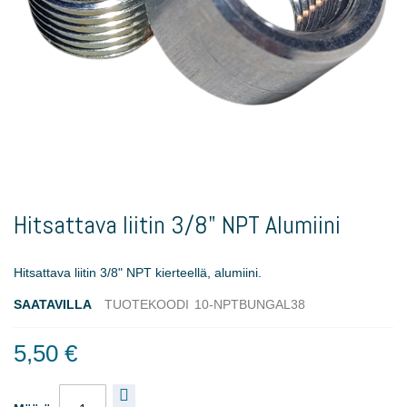
Skip
to
Hitsattava liitin 3/8" NPT Alumiini
the
beginning
of
Hitsattava liitin 3/8" NPT kierteellä, alumiini.
the
images
SAATAVILLA
TUOTEKOODI
10-NPTBUNGAL38
gallery
5,50 €