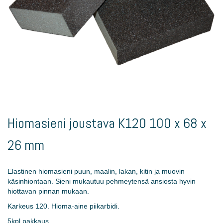
Skip
to
Hiomasieni joustava K120 100 x 68 x
the
beginning
26 mm
of
the
images
Elastinen hiomasieni puun, maalin, lakan, kitin ja muovin
gallery
käsinhiontaan. Sieni mukautuu pehmeytensä ansiosta hyvin
hiottavan pinnan mukaan.
Karkeus 120. Hioma-aine piikarbidi.
5kpl pakkaus.