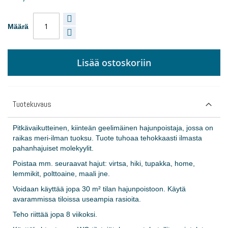
Määrä
Lisää ostoskoriin
Tuotekuvaus
Pitkävaikutteinen, kiinteän geelimäinen hajunpoistaja, jossa on
raikas meri-ilman tuoksu. Tuote tuhoaa tehokkaasti ilmasta
pahanhajuiset molekyylit.
Poistaa mm. seuraavat hajut: virtsa, hiki, tupakka, home,
lemmikit, polttoaine, maali jne.
Voidaan käyttää jopa 30 m² tilan hajunpoistoon. Käytä
avarammissa tiloissa useampia rasioita.
Teho riittää jopa 8 viikoksi.