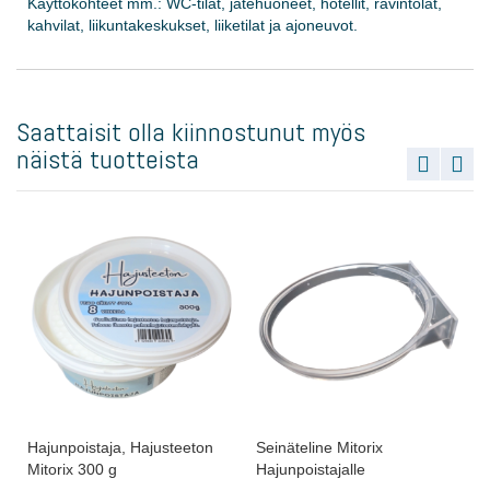
Käyttökohteet mm.: WC-tilat, jätehuoneet, hotellit, ravintolat,
kahvilat, liikuntakeskukset, liiketilat ja ajoneuvot.
Saattaisit olla kiinnostunut myös
näistä tuotteista
Hajunpoistaja, Hajusteeton
Seinäteline Mitorix
Mitorix 300 g
Hajunpoistajalle