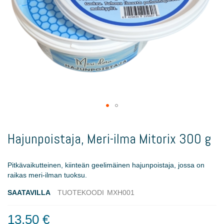
Skip
to
Hajunpoistaja, Meri-ilma Mitorix 300 g
the
beginning
of
Pitkävaikutteinen, kiinteän geelimäinen hajunpoistaja, jossa on
the
raikas meri-ilman tuoksu.
images
gallery
SAATAVILLA
TUOTEKOODI
MXH001
13,50 €