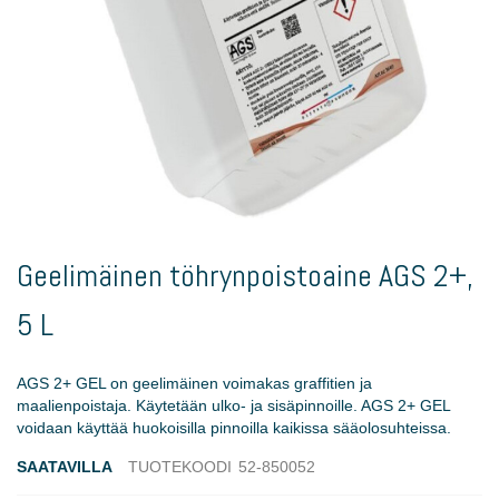
Skip
to
Geelimäinen töhrynpoistoaine AGS 2+,
the
beginning
5 L
of
the
images
AGS 2+ GEL on geelimäinen voimakas graffitien ja
gallery
maalienpoistaja. Käytetään ulko- ja sisäpinnoille. AGS 2+ GEL
voidaan käyttää huokoisilla pinnoilla kaikissa sääolosuhteissa.
SAATAVILLA
TUOTEKOODI
52-850052