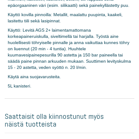
epäorgaaninen väri (esim. silikaatti) sekä painekyllästetty puu.
Käyttö kovilla pinnoilla: Metallit, maalattu puupinta, kaakeli,
lasitettu tiili sekä lasipinnat.
Käyttö: Levitä AGS 2+ laimentamattomana
korkeapaineruiskulla, siveltimellä tai harjalla. Työstä aine
huolellisesti töhryiselle pinnalle ja anna vaikuttaa kunnes töhry
on liuennut (20 min - 4 tuntia). Huuhtele
kuumavesipainepesurilla 90 astetta ja 150 bar paineella tai
säädä paine pinnan arkuuden mukaan. Suuttimen levityskulma
15 - 20 astetta, veden syöttö n. 20 l/min.
Käytä aina suojavarusteita.
5L kanisteri.
Saattaisit olla kiinnostunut myös
näistä tuotteista