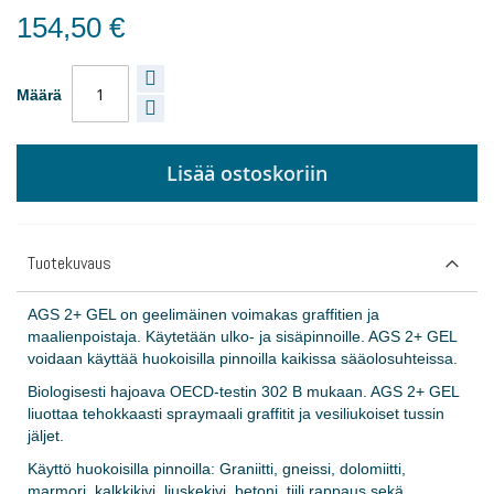
154,50 €
Määrä
Lisää ostoskoriin
Tuotekuvaus
AGS 2+ GEL on geelimäinen voimakas graffitien ja
maalienpoistaja. Käytetään ulko- ja sisäpinnoille. AGS 2+ GEL
voidaan käyttää huokoisilla pinnoilla kaikissa sääolosuhteissa.
Biologisesti hajoava OECD-testin 302 B mukaan. AGS 2+ GEL
liuottaa tehokkaasti spraymaali graffitit ja vesiliukoiset tussin
jäljet.
Käyttö huokoisilla pinnoilla: Graniitti, gneissi, dolomiitti,
marmori, kalkkikivi, liuskekivi, betoni, tiili rappaus sekä