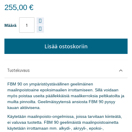
255,00 €
Määrä
Lisää ostoskoriin
Tuotekuvaus
FBM 90 on ympäristöystävällinen geelimäinen
maalinpoistoaine epoksimaalien irrottamiseen. Sillä voidaan
myös poistaa useita päällekkäisiä maalikerroksia peltikatoilta ja
muilta pinnoilta. Geelimäisyytensä ansiosta FBM 90 pysyy
kauan aktiivisena.
Käytetään maalinpoisto-ongelmissa, joissa tarvitaan kiinteätä,
ei valuvaa tuotetta. FBM 90 geelimäistä maalinpoistoainetta
käytetään irrottamaan mm. alkydi-, akryyli-, epoksi-,