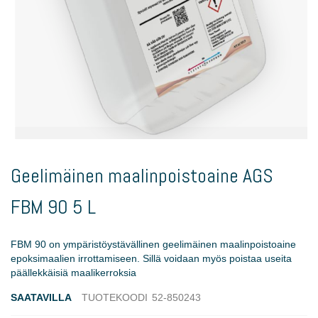
Skip
to
Geelimäinen maalinpoistoaine AGS
the
beginning
FBM 90 5 L
of
the
images
FBM 90 on ympäristöystävällinen geelimäinen maalinpoistoaine
gallery
epoksimaalien irrottamiseen. Sillä voidaan myös poistaa useita
päällekkäisiä maalikerroksia
SAATAVILLA
TUOTEKOODI
52-850243