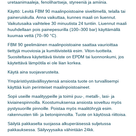
uretaanimaaleja, fenolihartseja, styreeniä ja amiinia.
Käyttö: Levitä FBM 90 maalinpoistoaine siveltimellä, telalla tai
paineruiskulla. Anna vaikuttaa, kunnes maali on liuennut.
Vaikutusaika vaihtelee 30 minuutista 24 tuntiin. Liuennut maali
huuhdellaan pois painepesurilla (100–300 bar) käyttämällä
kuumaa vettä (70–90 °C).
FBM 90 geelimäinen maalinpoistoaine saattaa vaurioittaa
tiettyjä muoviosia ja kumitiivisteitä esim. Viton-tuotteita.
Suositeltava käytettävä tiiviste on EPDM tai luonnonkumi, jos
käytettävä lämpötila ei ole liian korkea.
Käytä aina suojavarusteita.
Ympäristöystävällisyytensä ansiosta tuote on turvallisempi
käyttää kuin perinteiset maalinpoistoaineet.
Sopii useille maalityypeille ja toimii puu-, metalli-, lasi- ja
kiviainespinnoilla. Koostumuksensa ansiosta soveltuu myös
pystysuorille pinnoille. Poistaa myös maalitöhryjä esim.
rakennusten tiili- ja betonipinnoilta. Tuote on käytössä riittoisa.
Säilytä pakkaselta suojassa alkuperäisessä suljetussa
pakkauksessa. Säilyvyysaika vähintään 24kk.