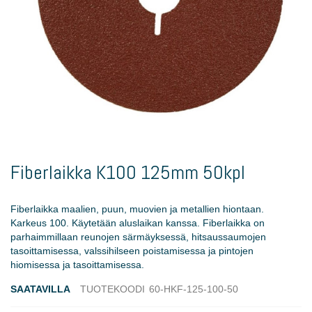
Skip
to
Fiberlaikka K100 125mm 50kpl
the
beginning
of
Fiberlaikka maalien, puun, muovien ja metallien hiontaan.
the
Karkeus 100. Käytetään aluslaikan kanssa. Fiberlaikka on
images
parhaimmillaan reunojen särmäyksessä, hitsaussaumojen
gallery
tasoittamisessa, valssihilseen poistamisessa ja pintojen
hiomisessa ja tasoittamisessa.
SAATAVILLA
TUOTEKOODI
60-HKF-125-100-50