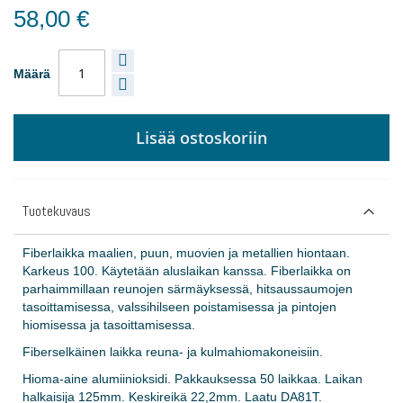
58,00 €
Määrä
Lisää ostoskoriin
Tuotekuvaus
Fiberlaikka maalien, puun, muovien ja metallien hiontaan.
Karkeus 100. Käytetään aluslaikan kanssa. Fiberlaikka on
parhaimmillaan reunojen särmäyksessä, hitsaussaumojen
tasoittamisessa, valssihilseen poistamisessa ja pintojen
hiomisessa ja tasoittamisessa.
Fiberselkäinen laikka reuna- ja kulmahiomakoneisiin.
Hioma-aine alumiinioksidi. Pakkauksessa 50 laikkaa. Laikan
halkaisija 125mm. Keskireikä 22,2mm. Laatu DA81T.