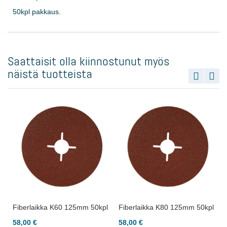
50kpl pakkaus.
Saattaisit olla kiinnostunut myös
näistä tuotteista
l
Fiberlaikka K60 125mm 50kpl
Fiberlaikka K80 125mm 50kpl
58,00 €
58,00 €