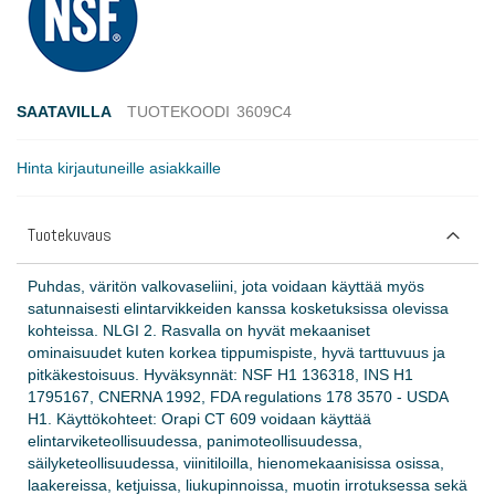
SAATAVILLA
TUOTEKOODI
3609C4
Hinta kirjautuneille asiakkaille
Tuotekuvaus
Puhdas, väritön valkovaseliini, jota voidaan käyttää myös
satunnaisesti elintarvikkeiden kanssa kosketuksissa olevissa
kohteissa. NLGI 2. Rasvalla on hyvät mekaaniset
ominaisuudet kuten korkea tippumispiste, hyvä tarttuvuus ja
pitkäkestoisuus. Hyväksynnät: NSF H1 136318, INS H1
1795167, CNERNA 1992, FDA regulations 178 3570 - USDA
H1. Käyttökohteet: Orapi CT 609 voidaan käyttää
elintarviketeollisuudessa, panimoteollisuudessa,
säilyketeollisuudessa, viinitiloilla, hienomekaanisissa osissa,
laakereissa, ketjuissa, liukupinnoissa, muotin irrotuksessa sekä