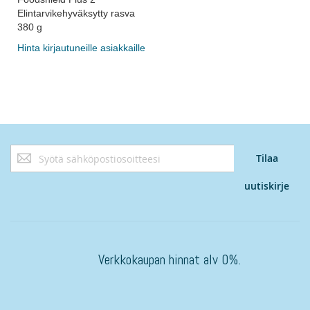
Elintarvikehyväksytty rasva
380 g
Hinta kirjautuneille asiakkaille
Tilaa
Tilaa
uutiskirjeemme:
uutiskirje
Verkkokaupan hinnat alv 0%.