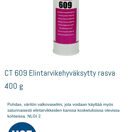
Skip
to
CT 609 Elintarvikehyväksytty rasva
the
beginning
400 g
of
the
images
gallery
Puhdas, väritön valkovaseliini, jota voidaan käyttää myös
satunnaisesti elintarvikkeiden kanssa kosketuksissa olevissa
kohteissa. NLGI 2.