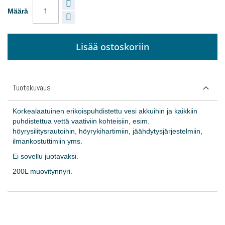
Määrä
Lisää ostoskoriin
Tuotekuvaus
Korkealaatuinen erikoispuhdistettu vesi akkuihin ja kaikkiin
puhdistettua vettä vaativiin kohteisiin, esim.
höyrysilitysrautoihin, höyrykihartimiin, jäähdytysjärjestelmiin,
ilmankostuttimiin yms.
Ei sovellu juotavaksi.
200L muovitynnyri.