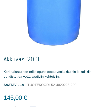
Skip
to
Akkuvesi 200L
the
beginning
of
Korkealaatuinen erikoispuhdistettu vesi akkuihin ja kaikkiin
the
puhdistettua vettä vaativiin kohteisiin.
images
gallery
SAATAVILLA
TUOTEKOODI
52-4020226-200
145,00 €